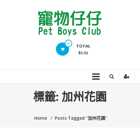
Skip
to
content
Pet
0
TOTAL
Boys
$0.00
Club
標籤:
加州花園
Home
⁄
Posts Tagged "加州花園"