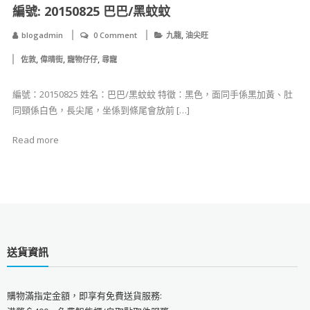
編號: 20150825 巴巴/黑蚊蚊
,
blogadmin
0 Comment
九龍
油尖旺
,
,
,
佐敦
偉晴街
寵物仔仔
尋寵
編號：20150825 姓名：巴巴/黑蚊蚊 特徵：黑色，面同手係黑加黃、肚
同頸係白色，長尖尾，坐係到條尾會放前 […]
Read more
送貨資訊
購物滿指定金額，即享有免費送貨服務: