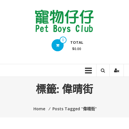
Skip
to
content
Pet
0
TOTAL
Boys
$0.00
Club
標籤:
偉晴街
Home
⁄
Posts Tagged "偉晴街"