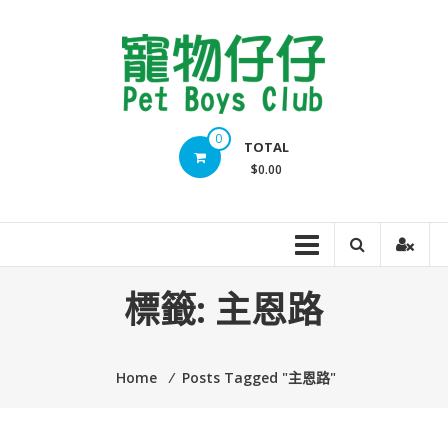
Skip
to
content
Pet
0
TOTAL
Boys
$0.00
Club
標籤:
主恩路
Home
⁄
Posts Tagged "主恩路"