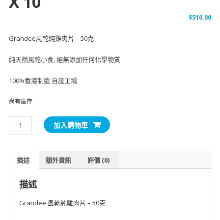
X 10
$
510.00
Grandee風乾純雞肉片 – 50克
純天然風乾小食, 絕無添加任何化學物質
100%香港制造 自設工場
尚有庫存
Grandee
加入購物車
風
乾
純
描述
額外資訊
評價 (0)
雞
肉
描述
片
50
Grandee 風乾純雞肉片 – 50克
克