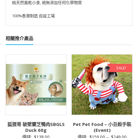
x
純天然風乾小食, 絕無添加任何化學物質
10
100%香港制造 自設工場
數
量
相關推介產品
SALE!
狐狸哥 破壁靈芝鴨肉SBGLS
Pet Pet Food – 小丑殺手裝
Duck 60g
(Event)
價錢:
$
138.00
價錢:
$
159.00
–
$
249.00