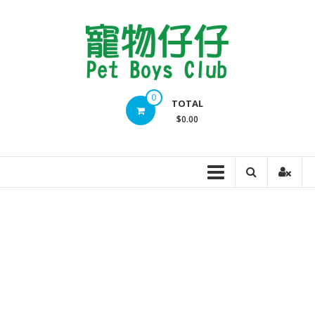
Skip
to
content
Pet
0
TOTAL
Boys
$0.00
Club