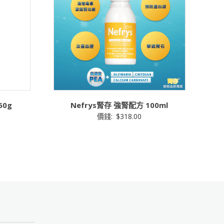
Nefrys腎存 強腎配方 100ml
60g
價錢:
$
318.00