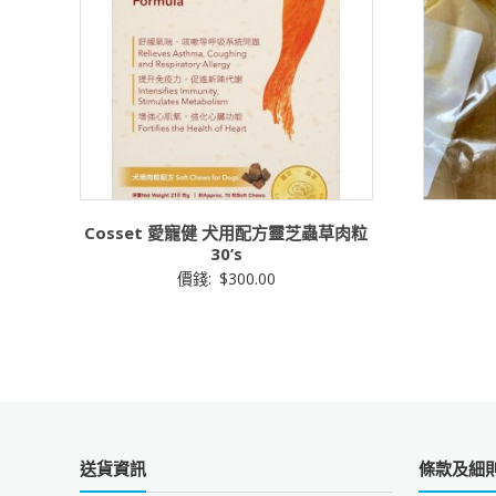
Cosset 愛寵健 犬用配方靈芝蟲草肉粒
30’s
價錢:
$
300.00
送貨資訊
條款及細