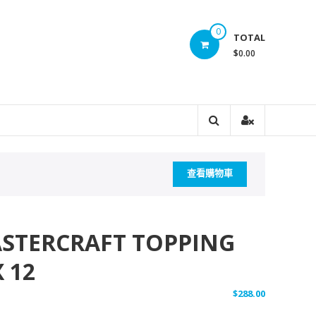
0
TOTAL
$0.00
查看購物車
ASTERCRAFT TOPPING
X 12
$
288.00