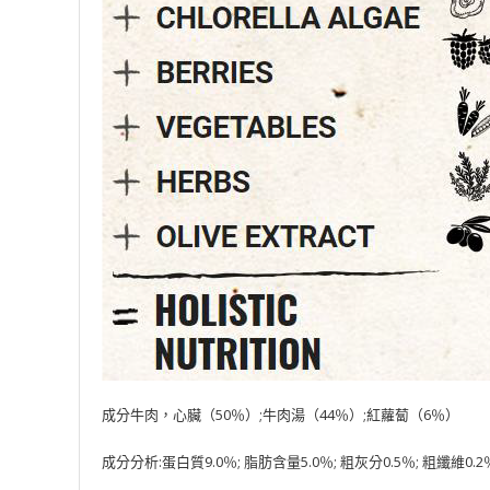
成分牛肉，心臟（50％）;牛肉湯（44％）;紅蘿蔔（6％）
成分分析:蛋白質9.0％; 脂肪含量5.0％; 粗灰分0.5％; 粗纖維0.2