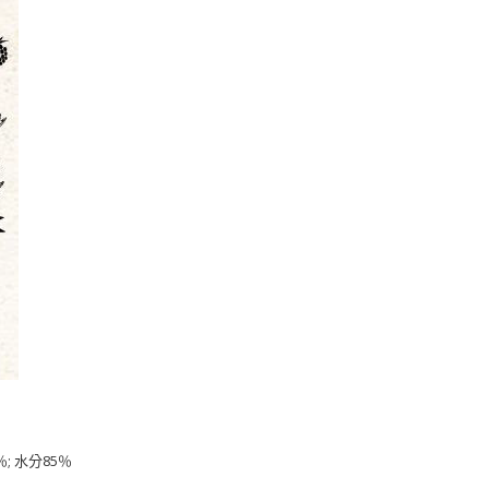
％; 水分85％