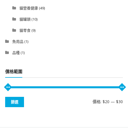
貓營養健康
(49)
貓罐頭
(10)
貓零食
(9)
魚用品
(1)
品種
(1)
價格範圍
最
最
價格:
$20
—
$30
篩選
低
高
價
價
格
格