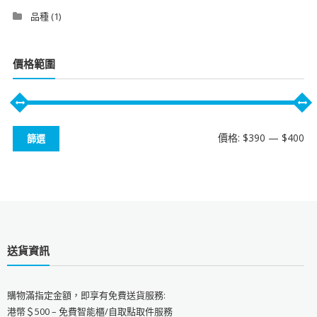
品種
(1)
價格範圍
最
最
價格:
$390
—
$400
篩選
低
高
價
價
格
格
送貨資訊
購物滿指定金額，即享有免費送貨服務:
港幣＄500 – 免費智能櫃/自取點取件服務