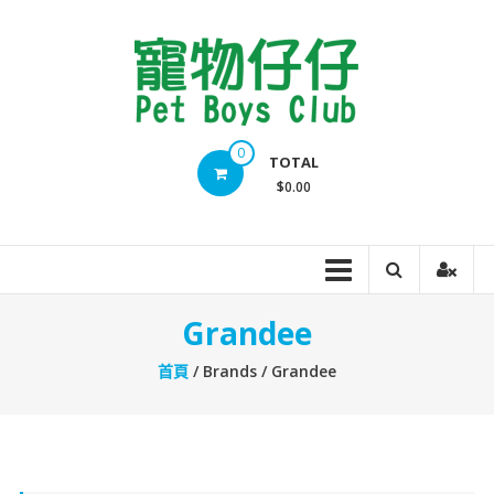
Skip
to
content
Pet
0
TOTAL
Boys
$0.00
Club
Grandee
首頁
/ Brands / Grandee