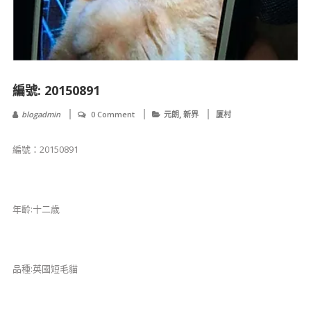
編號: 20150891
,
blogadmin
0 Comment
元朗
新界
厦村
編號：20150891
年齡:十二歳
品種:英國短毛貓