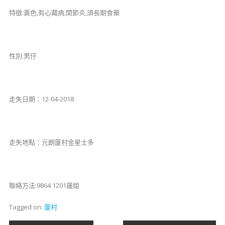
特徵:黃色,有心藏病,関節炎,須長期食藥
性別:男仔
走失日期：12-04-2018
走失地點：元朗厦村金星士多
聯絡方法:9864 1201蓮姐
Tagged on:
厦村