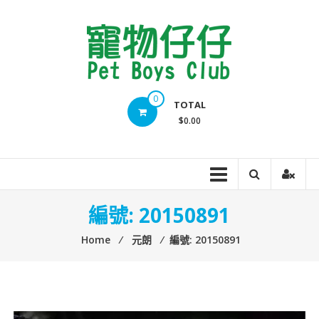
Skip
to
content
Pet
0
TOTAL
Boys
$0.00
Club
編號: 20150891
Home
⁄
元朗
⁄
編號: 20150891