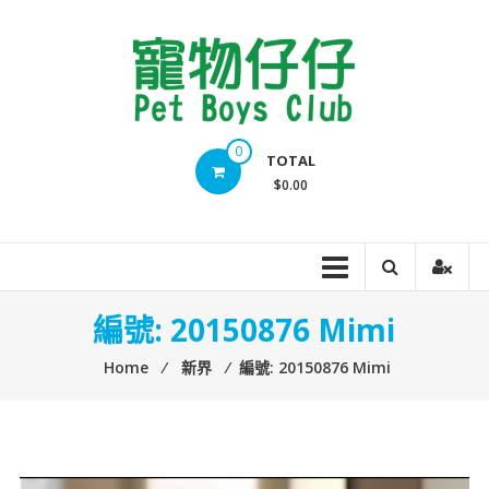
Skip
to
content
Pet
0
TOTAL
Boys
$0.00
Club
編號: 20150876 Mimi
Home
⁄
新界
⁄
編號: 20150876 Mimi