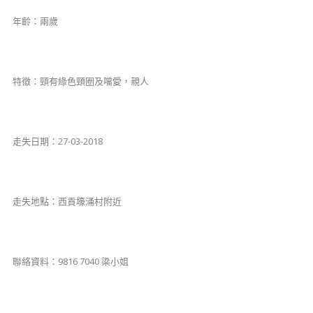
​年齡：兩歲
特徵：頸有綠色頸圈及噹愛，親人
走失日期：27-03-2018
走失地點：西貢壕涌村附近
聯絡資料：9816 7040 梁小姐