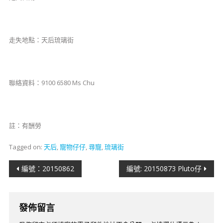
走失地點：天后琉璃街
聯絡資料：9100 6580 Ms Chu
註：有酬勞
Tagged on:
天后
,
寵物仔仔
,
尋寵
,
琉璃街
文
​​編號：20150862
編號: 20150873 Pluto仔
章
導
發佈留言