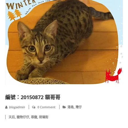
編號：20150872 貓哥哥
,
blogadmin
0 Comment
港島
灣仔
,
,
,
天后
寵物仔仔
尋寵
琉璃街