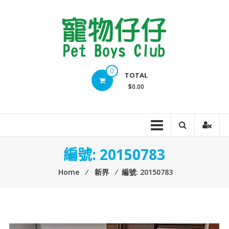
Skip
to
content
Pet
0
TOTAL
Boys
$0.00
Club
編號: 20150783
Home
⁄
新界
⁄
編號: 20150783