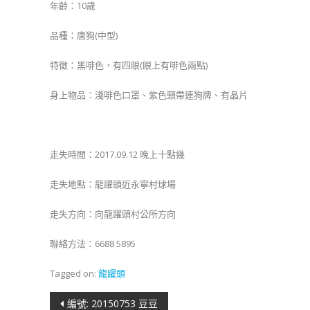
年齡：10歲
品種：唐狗(中型)
特徵：黑啡色，有四眼(眼上有啡色兩點)
身上物品：淺啡色口罩、紫色頸帶連狗牌、有晶片
走失時間：2017.09.12 晚上十點幾
走失地點：龍躍頭近永寧村球場
走失方向：向龍躍頭村公所方向
聯絡方法：6688 5895
Tagged on:
龍躍頭
文
編號: 20150753 豆豆