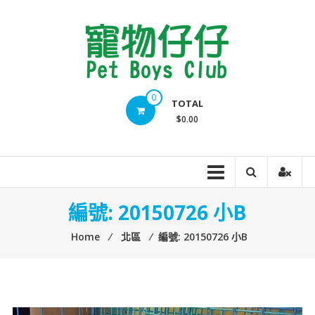
Skip
to
content
Pet
0
TOTAL
Boys
$0.00
Club
編號: 20150726 小B
Home
⁄
北區
⁄
編號: 20150726 小B