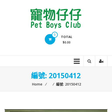
Skip
to
content
Pet
0
TOTAL
Boys
$0.00
Club
編號: 20150412
Home
⁄
⁄
編號: 20150412