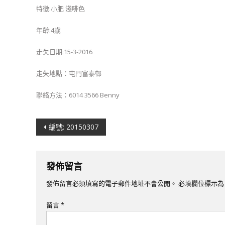
特徵:小肥 淺啡色
年齡:4歲
走失日期:15-3-2016
走失地點：屯門富泰邨
聯絡方法：6014 3566 Benny
文
編號: 20150307
章
導
發佈留言
覽
發佈留言必須填寫的電子郵件地址不會公開。
必填欄位標示
留言
*