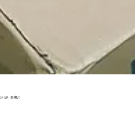
,
百利居
西灣河