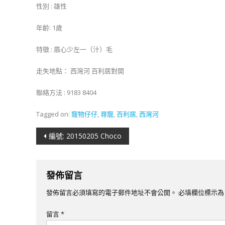
性別 : 雄性
年齡: 1歲
特徵 : 眉心少左一（汁）毛
走失地點： 西灣河 百利居對開
聯絡方法 : 9183 8404
Tagged on:
寵物仔仔
,
尋寵
,
百利居
,
西灣河
文
編號: 20150205 Choco
章
導
發佈留言
覽
發佈留言必須填寫的電子郵件地址不會公開。
必填欄位標示
留言
*