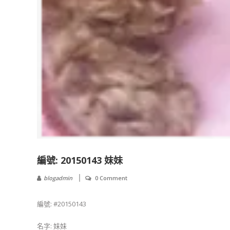
編號: 20150143 妹妹
blogadmin
0 Comment
編號: #20150143
名字: 妹妹