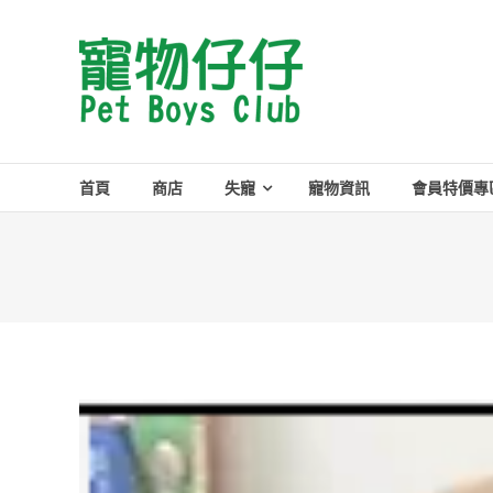
Skip
to
Pet
content
Boys
Club
首頁
商店
失寵
寵物資訊
會員特價專