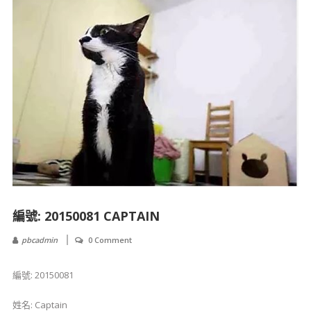
編號: 20150081 CAPTAIN
pbcadmin
0 Comment
編號: 20150081
姓名: Captain