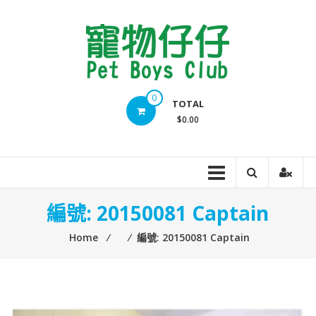
Skip
to
content
Pet
0
TOTAL
Boys
$0.00
Club
編號: 20150081 Captain
Home
⁄
⁄
編號: 20150081 Captain